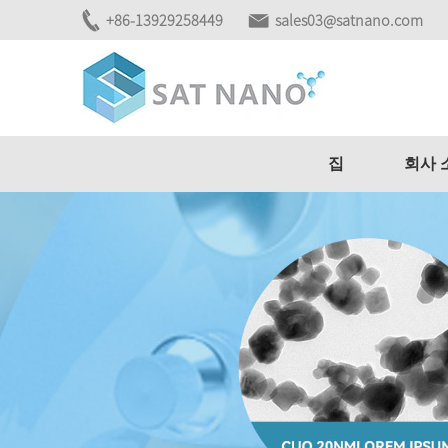
+86-13929258449
sales03@satnano.com
집
회사 