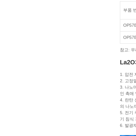
부품 
OP57B
OP57
참고: 
La2
1. 압전
2. 고
3. 나
인 촉매
4. 란
의 나노
5. 전기
기 침식
6. 발