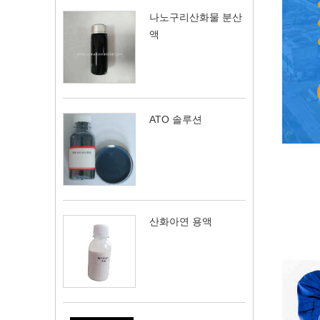
나노구리산화물 분산
액
ATO 솔루션
산화아연 용액