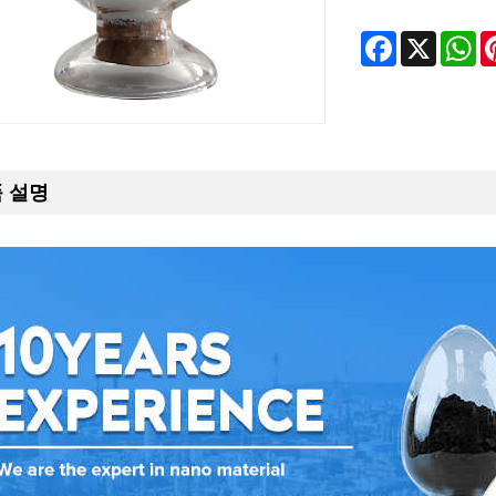
Facebook
X
Wh
 설명