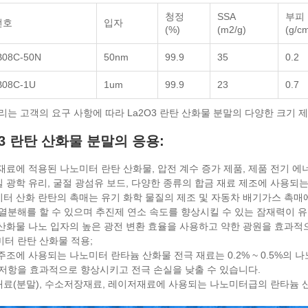
청정
SSA
부피
번호
입자
(%)
(m2/g)
(g/c
08C-50N
50nm
99.9
35
0.2
B08C-1U
1um
99.9
23
0.7
우리는 고객의 요구 사항에 따라 La2O3 란탄 산화물 분말의 다양한 크기 
O3 란탄 산화물 분말의 응용:
 재료에 적용된 나노미터 란탄 산화물, 압전 계수 증가 제품, 제품 전기 에
정밀 광학 유리, 굴절 광섬유 보드, 다양한 종류의 합금 재료 제조에 사용되
노미터 산화 란탄의 촉매는 유기 화학 물질의 제조 및 자동차 배기가스 촉
 열분해를 할 수 있으며 추진제 연소 속도를 향상시킬 수 있는 잠재력이 
탄 산화물 나노 입자의 높은 광전 변환 효율을 사용하고 약한 광원을 효과
미터 란탄 산화물 적용;
 주조에 사용되는 나노미터 란타늄 산화물 전극 재료는 0.2% ~ 0.5%의
 저항을 효과적으로 향상시키고 전극 손실을 낮출 수 있습니다.
광재료(분말), 수소저장재료, 레이저재료에 사용되는 나노미터급의 란타늄 