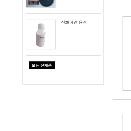
산화아연 용액
모든 신제품