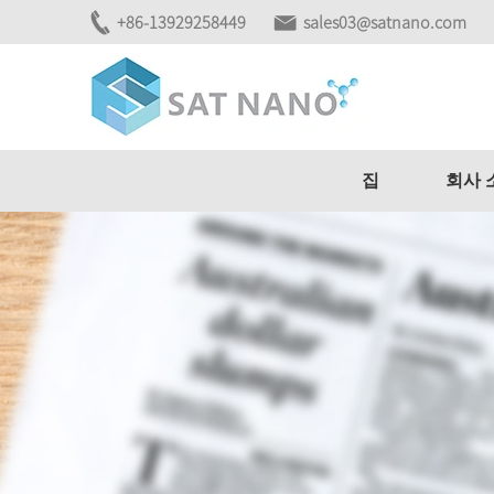
+86-13929258449
sales03@satnano.com
집
회사 