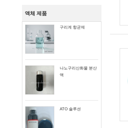
액체 제품
구리계 항균제
나노구리산화물 분산
액
ATO 솔루션