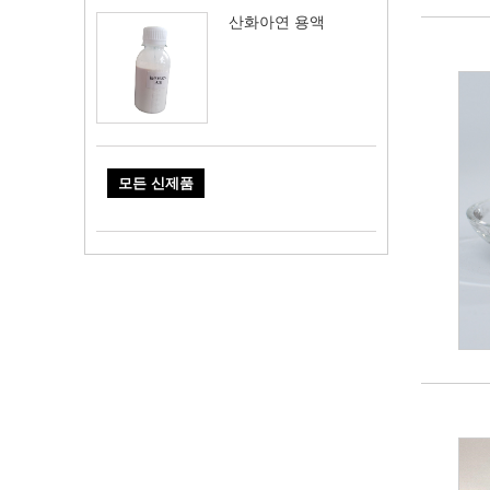
산화아연 용액
모든 신제품