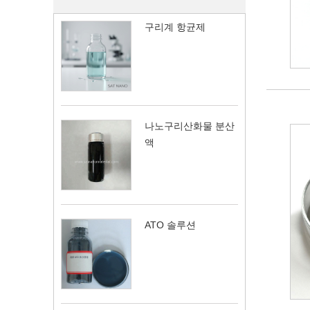
구리계 항균제
나노구리산화물 분산
액
ATO 솔루션