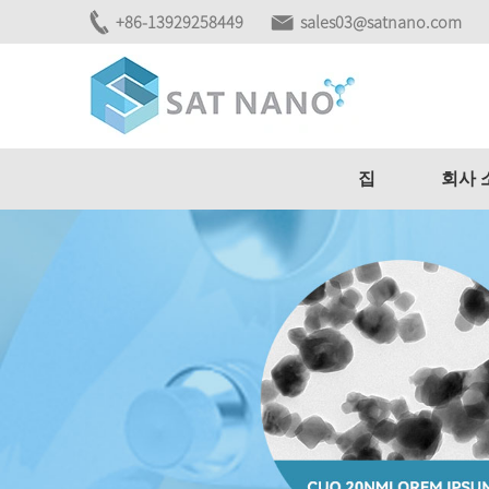
+86-13929258449
sales03@satnano.com
집
회사 