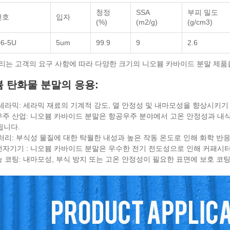
청정
SSA
부피 밀도
번호
입자
(%)
(m2/g)
(g/cm3)
6-5U
5um
99.9
9
2.6
우리는 고객의 요구 사항에 따라 다양한 크기의 니오븀 카바이드 분말 제품
 탄화물 분말의 응용:
급 세라믹: 세라믹 재료의 기계적 강도, 열 안정성 및 내마모성을 향상시키기
공우주 산업: 니오븀 카바이드 분말은 항공우주 분야에서 고온 안정성과 내식
됩니다.
학 처리: 부식성 물질에 대한 탁월한 내성과 높은 작동 온도로 인해 화학 반
기전자기기 : 니오븀 카바이드 분말은 우수한 전기 전도성으로 인해 커패시터
성능 코팅: 내마모성, 부식 방지 또는 고온 안정성이 필요한 표면에 보호 코