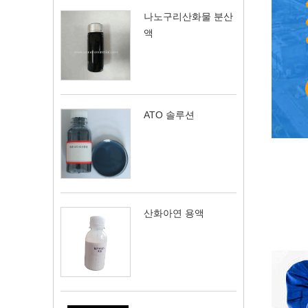
나노구리산화물 분산
액
ATO 솔루션
산화아연 용액