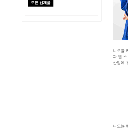
모든 신제품
니오븀 
과 열 
산업에 
니오븀 