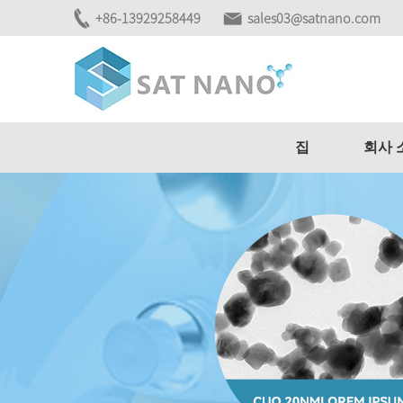
+86-13929258449
sales03@satnano.com
집
회사 