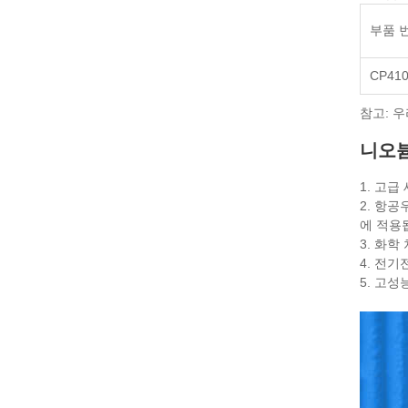
부품 
CP410
참고: 
니오븀
1. 고
2. 항
에 적용
3. 화
4. 전
5. 고