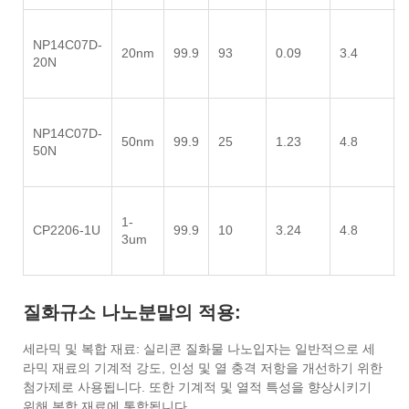
NP14C07D-
20nm
99.9
93
0.09
3.4
20N
NP14C07D-
50nm
99.9
25
1.23
4.8
50N
1-
CP2206-1U
99.9
10
3.24
4.8
3um
질화규소 나노분말의 적용:
세라믹 및 복합 재료: 실리콘 질화물 나노입자는 일반적으로 세
라믹 재료의 기계적 강도, 인성 및 열 충격 저항을 개선하기 위한
첨가제로 사용됩니다. 또한 기계적 및 열적 특성을 향상시키기
위해 복합 재료에 통합됩니다.